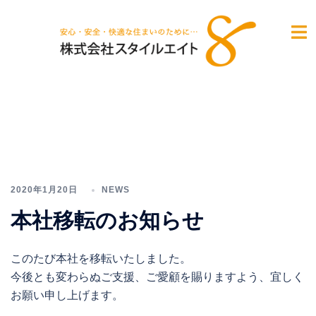
コ
ン
テ
ン
ツ
へ
ス
キ
ッ
プ
2020年1月20日
NEWS
本社移転のお知らせ
このたび本社を移転いたしました。
今後とも変わらぬご支援、ご愛顧を賜りますよう、宜しく
お願い申し上げます。