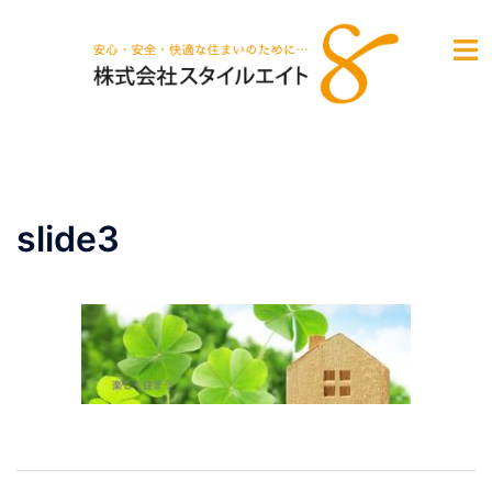
コ
ン
テ
ン
ツ
へ
ス
キ
slide3
ッ
プ
投