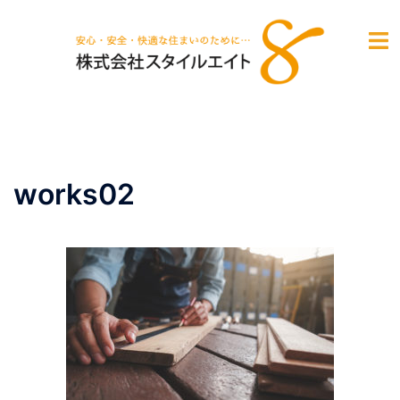
コ
ン
テ
ン
ツ
へ
ス
キ
works02
ッ
プ